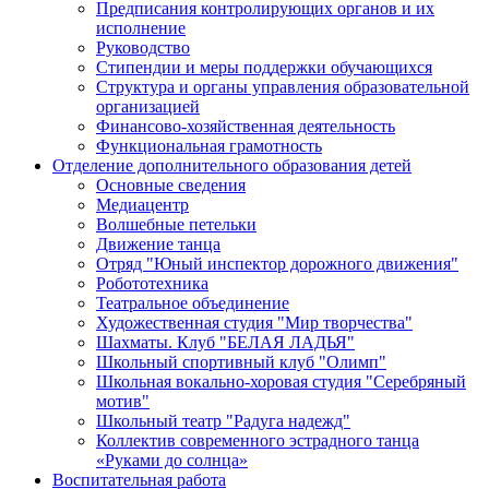
Предписания контролирующих органов и их
исполнение
Руководство
Стипендии и меры поддержки обучающихся
Структура и органы управления образовательной
организацией
Финансово-хозяйственная деятельность
Функциональная грамотность
Отделение дополнительного образования детей
Основные сведения
Медиацентр
Волшебные петельки
Движение танца
Отряд "Юный инспектор дорожного движения"
Робототехника
Театральное объединение
Художественная студия "Мир творчества"
Шахматы. Клуб "БЕЛАЯ ЛАДЬЯ"
Школьный спортивный клуб "Олимп"
Школьная вокально-хоровая студия "Серебряный
мотив"
Школьный театр "Радуга надежд"
Коллектив современного эстрадного танца
«Руками до солнца»
Воспитательная работа