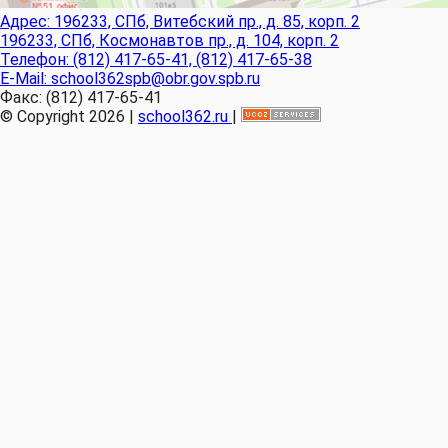
Адрес:
196233, СПб, Витебский пр., д. 85, корп. 2
196233, СПб, Космонавтов пр., д. 104, корп. 2
Телефон:
(812) 417-65-41, (812) 417-65-38
E-Mail:
school362spb@obr.gov.spb.ru
Факс:
(812) 417-65-41
© Copyright 2026 |
school362.ru
|