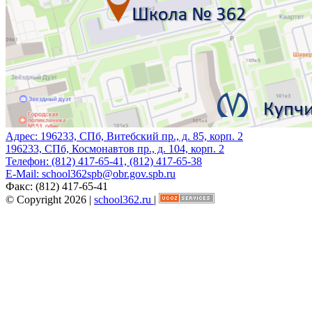
Адрес:
196233, СПб, Витебский пр., д. 85, корп. 2
196233, СПб, Космонавтов пр., д. 104, корп. 2
Телефон:
(812) 417-65-41, (812) 417-65-38
E-Mail:
school362spb@obr.gov.spb.ru
Факс:
(812) 417-65-41
© Copyright 2026 |
school362.ru
|