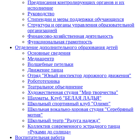
Предписания контролирующих органов и их
исполнение
Руководство
Стипендии и меры поддержки обучающихся
Структура и органы управления образовательной
организацией
Финансово-хозяйственная деятельность
Функциональная грамотность
Отделение дополнительного образования детей
Основные сведения
Медиацентр
Волшебные петельки
Движение танца
Отряд "Юный инспектор дорожного движения"
Робототехника
Театральное объединение
Художественная студия "Мир творчества"
Шахматы. Клуб "БЕЛАЯ ЛАДЬЯ"
Школьный спортивный клуб "Олимп"
Школьная вокально-хоровая студия "Серебряный
мотив"
Школьный театр "Радуга надежд"
Коллектив современного эстрадного танца
«Руками до солнца»
Воспитательная работа