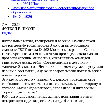
19601 Швея
Развитие математического и естественно-научного
образования
ПМОФ 2026
7
Авг 2026
ФУТБОЛ В ШКОЛЕ
РДДМ
Футбольные матчи, тренировки и веселье! Именно такой
крутой день футбола прошёл 3 ноября на футбольном
стадионе ГБОУ школа № 362 Московского района Санкт-
Петербурга. Несмотря на уличную прохладу, ребята смогли
провести хорошие мгновения, сплотившись командой
заинтересованных ребят. Соревновались и девочки и
мальчики 2-х классов. Девчонки ни в коем случае не уступали
парням в состязании, а даже наоборот смогли показать себя с
новой стороны.
За неделю до этого учащиеся 6-х классов проводили свое
свободное время, отвечая на интеллектуальную викторину о
футболе. Были видео-вопросы, "своя игра" и интересный
формат "Где логика?"
Ребятам очень запомнились данные испытания и они с
нетерпением ждут второго сезона футбольных игр!