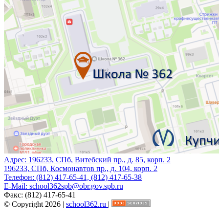
Адрес:
196233, СПб, Витебский пр., д. 85, корп. 2
196233, СПб, Космонавтов пр., д. 104, корп. 2
Телефон:
(812) 417-65-41, (812) 417-65-38
E-Mail:
school362spb@obr.gov.spb.ru
Факс:
(812) 417-65-41
© Copyright 2026 |
school362.ru
|