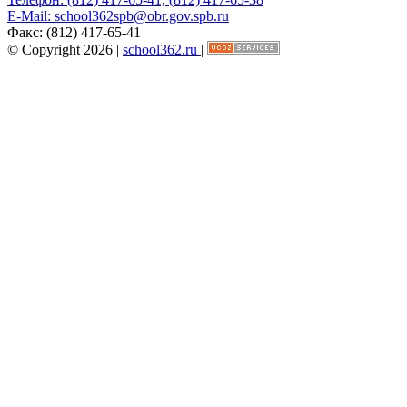
E-Mail:
school362spb@obr.gov.spb.ru
Факс:
(812) 417-65-41
© Copyright 2026 |
school362.ru
|