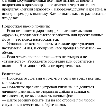
Сегодня злоумышленники всё чаще пытаются вовлечь
подростков в противоправные действия через интернет —
предлагая «лёгкий заработок», изображая дружбу и доверие, а
иногда переходя к шантажу. Важно знать, как это распознать и
что делать.
Подросткам важно помнить:
— Если незнакомец дарит подарки, слишком активно
«дружит», предлагает быстро заработать или просит личные
фото — это повод насторожиться.
— Уголовная ответственность за тяжкие преступления
наступает с 14 лет, и обещание «всё пройдёт незаметно» —
обман.
— Если что-то пошло не так — это не стыдно и не
«стукачество». Расскажите родителям или обратитесь в
полицию. Это защита себя, а не предательство.
Родителям:
— Поговорите с детьми о том, что в сети не всегда всё так,
как кажется.
— Объясните правила цифровой гигиены: не делиться
личными данными, не открывать файлы и ссылки от
незнакомцев, не выкладывать личные фото.
— Дайте ребёнку понять: вы на его стороне при любой
ситуации, и вместе вы найдёте выход.