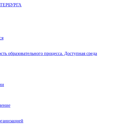
ТЕРБУРГА
ся
ть образовательного процесса. Доступная среда
ии
нение
рганизацией