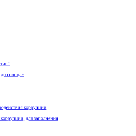
отив"
 до солнца»
водействия коррупции
коррупции, для заполнения