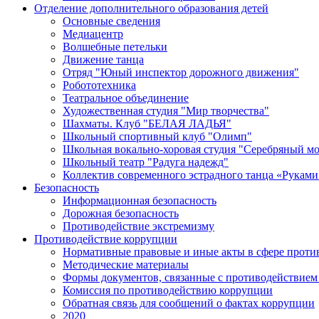
Отделение дополнительного образования детей
Основные сведения
Медиацентр
Волшебные петельки
Движение танца
Отряд "Юный инспектор дорожного движения"
Робототехника
Театральное объединение
Художественная студия "Мир творчества"
Шахматы. Клуб "БЕЛАЯ ЛАДЬЯ"
Школьный спортивный клуб "Олимп"
Школьная вокально-хоровая студия "Серебряный м
Школьный театр "Радуга надежд"
Коллектив современного эстрадного танца «Руками
Безопасность
Информационная безопасность
Дорожная безопасность
Противодействие экстремизму
Противодействие коррупции
Нормативные правовые и иные акты в сфере проти
Методические материалы
Формы документов, связанные с противодействием 
Комиссия по противодействию коррупции
Обратная связь для сообщений о фактах коррупции
2020