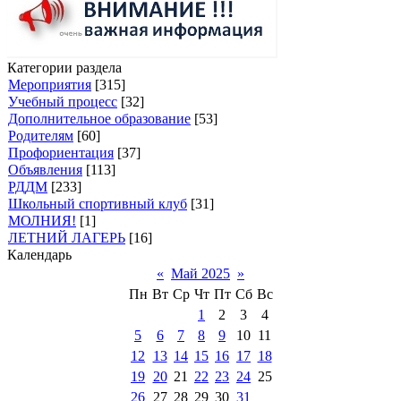
Категории раздела
Мероприятия
[315]
Учебный процесс
[32]
Дополнительное образование
[53]
Родителям
[60]
Профориентация
[37]
Объявления
[113]
РДДМ
[233]
Школьный спортивный клуб
[31]
МОЛНИЯ!
[1]
ЛЕТНИЙ ЛАГЕРЬ
[16]
Календарь
«
Май 2025
»
Пн
Вт
Ср
Чт
Пт
Сб
Вс
1
2
3
4
5
6
7
8
9
10
11
12
13
14
15
16
17
18
19
20
21
22
23
24
25
26
27
28
29
30
31