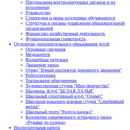
Предписания контролирующих органов и их
исполнение
Руководство
Стипендии и меры поддержки обучающихся
Структура и органы управления образовательной
организацией
Финансово-хозяйственная деятельность
Функциональная грамотность
Отделение дополнительного образования детей
Основные сведения
Медиацентр
Волшебные петельки
Движение танца
Отряд "Юный инспектор дорожного движения"
Робототехника
Театральное объединение
Художественная студия "Мир творчества"
Шахматы. Клуб "БЕЛАЯ ЛАДЬЯ"
Школьный спортивный клуб "Олимп"
Школьная вокально-хоровая студия "Серебряный
мотив"
Школьный театр "Радуга надежд"
Коллектив современного эстрадного танца
«Руками до солнца»
Воспитательная работа