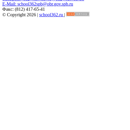
E-Mail:
school362spb@obr.gov.spb.ru
Факс:
(812) 417-65-41
© Copyright 2026 |
school362.ru
|