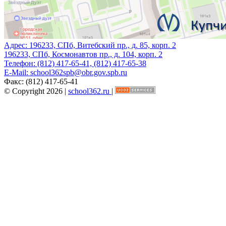
Адрес:
196233, СПб, Витебский пр., д. 85, корп. 2
196233, СПб, Космонавтов пр., д. 104, корп. 2
Телефон:
(812) 417-65-41, (812) 417-65-38
E-Mail:
school362spb@obr.gov.spb.ru
Факс:
(812) 417-65-41
© Copyright 2026 |
school362.ru
|