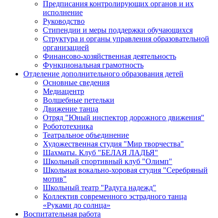
Предписания контролирующих органов и их
исполнение
Руководство
Стипендии и меры поддержки обучающихся
Структура и органы управления образовательной
организацией
Финансово-хозяйственная деятельность
Функциональная грамотность
Отделение дополнительного образования детей
Основные сведения
Медиацентр
Волшебные петельки
Движение танца
Отряд "Юный инспектор дорожного движения"
Робототехника
Театральное объединение
Художественная студия "Мир творчества"
Шахматы. Клуб "БЕЛАЯ ЛАДЬЯ"
Школьный спортивный клуб "Олимп"
Школьная вокально-хоровая студия "Серебряный
мотив"
Школьный театр "Радуга надежд"
Коллектив современного эстрадного танца
«Руками до солнца»
Воспитательная работа