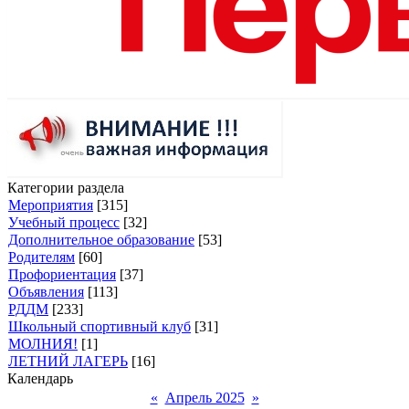
Категории раздела
Мероприятия
[315]
Учебный процесс
[32]
Дополнительное образование
[53]
Родителям
[60]
Профориентация
[37]
Объявления
[113]
РДДМ
[233]
Школьный спортивный клуб
[31]
МОЛНИЯ!
[1]
ЛЕТНИЙ ЛАГЕРЬ
[16]
Календарь
«
Апрель 2025
»