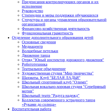
Предписания контролирующих органов и их
исполнение
Руководство
Стипендии и меры поддержки обучающихся
Структура и органы управления образовательной
организацией
Финансово-хозяйственная деятельность
Функциональная грамотность
Отделение дополнительного образования детей
Основные сведения
Медиацентр
Волшебные петельки
Движение танца
Отряд "Юный инспектор дорожного движения"
Робототехника
Театральное объединение
Художественная студия "Мир творчества"
Шахматы. Клуб "БЕЛАЯ ЛАДЬЯ"
Школьный спортивный клуб "Олимп"
Школьная вокально-хоровая студия "Серебряный
мотив"
Школьный театр "Радуга надежд"
Коллектив современного эстрадного танца
«Руками до солнца»
Воспитательная работа