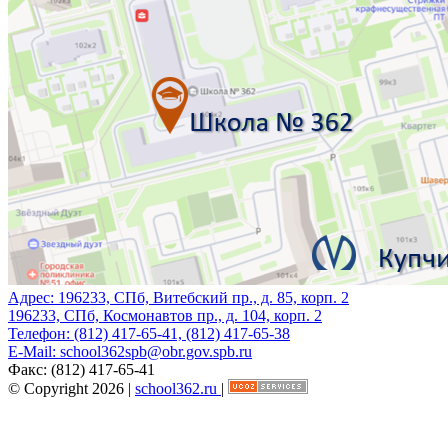
Адрес:
196233, СПб, Витебский пр., д. 85, корп. 2
196233, СПб, Космонавтов пр., д. 104, корп. 2
Телефон:
(812) 417-65-41, (812) 417-65-38
E-Mail:
school362spb@obr.gov.spb.ru
Факс:
(812) 417-65-41
© Copyright 2026 |
school362.ru
|