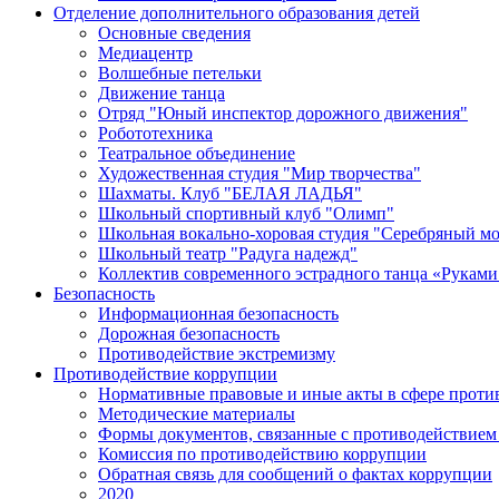
Отделение дополнительного образования детей
Основные сведения
Медиацентр
Волшебные петельки
Движение танца
Отряд "Юный инспектор дорожного движения"
Робототехника
Театральное объединение
Художественная студия "Мир творчества"
Шахматы. Клуб "БЕЛАЯ ЛАДЬЯ"
Школьный спортивный клуб "Олимп"
Школьная вокально-хоровая студия "Серебряный м
Школьный театр "Радуга надежд"
Коллектив современного эстрадного танца «Руками
Безопасность
Информационная безопасность
Дорожная безопасность
Противодействие экстремизму
Противодействие коррупции
Нормативные правовые и иные акты в сфере проти
Методические материалы
Формы документов, связанные с противодействием 
Комиссия по противодействию коррупции
Обратная связь для сообщений о фактах коррупции
2020