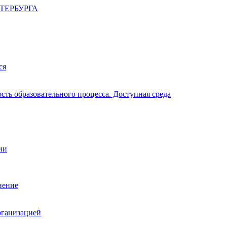
ТЕРБУРГА
ся
ть образовательного процесса. Доступная среда
ии
нение
рганизацией