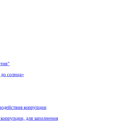
отив"
 до солнца»
водействия коррупции
коррупции, для заполнения