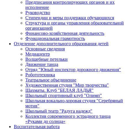
Предписания контролирующих органов и их
исполнение
Руководство
Стипендии и меры поддержки обучающихся
Структура и органы управления образовательной
организацией
Финансово-хозяйственная деятельность
Функциональная грамотность
Отделение дополнительного образования детей
Основные сведения
Медиацентр
Волшебные петельки
Движение танца
Отряд "Юный инспектор дорожного движения"
Робототехника
Театральное объединение
Художественная студия "Мир творчества"
Шахматы. Клуб "БЕЛАЯ ЛАДЬЯ"
Школьный спортивный клуб "Олимп"
Школьная вокально-хоровая студия "Серебряный
мотив"
Школьный театр "Радуга надежд"
Коллектив современного эстрадного танца
«Руками до солнца»
Воспитательная работа