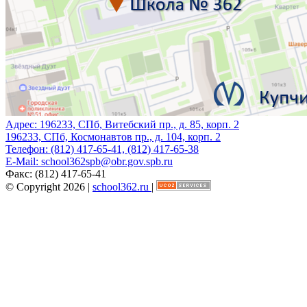
Адрес:
196233, СПб, Витебский пр., д. 85, корп. 2
196233, СПб, Космонавтов пр., д. 104, корп. 2
Телефон:
(812) 417-65-41, (812) 417-65-38
E-Mail:
school362spb@obr.gov.spb.ru
Факс:
(812) 417-65-41
© Copyright 2026 |
school362.ru
|