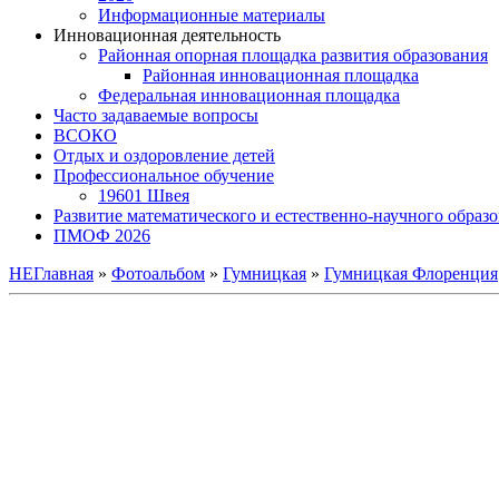
Информационные материалы
Инновационная деятельность
Районная опорная площадка развития образования
Районная инновационная площадка
Федеральная инновационная площадка
Часто задаваемые вопросы
ВСОКО
Отдых и оздоровление детей
Профессиональное обучение
19601 Швея
Развитие математического и естественно-научного образ
ПМОФ 2026
НЕГлавная
»
Фотоальбом
»
Гумницкая
»
Гумницкая Флоренция