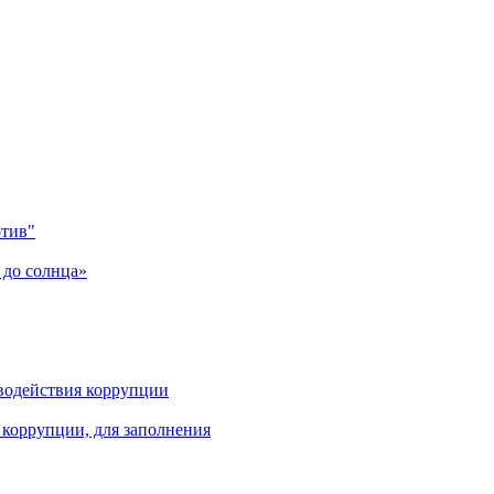
отив"
 до солнца»
водействия коррупции
коррупции, для заполнения