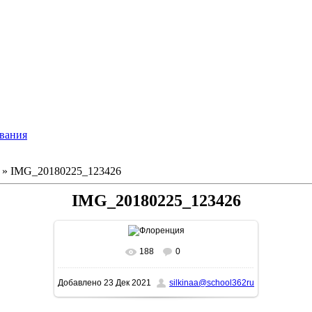
ования
» IMG_20180225_123426
IMG_20180225_123426
188
0
В реальном размере
1562x1600
/ 635.0Kb
Добавлено
23 Дек 2021
silkinaa@school362ru