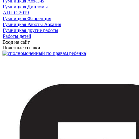
Гумницкая Абхазия
Гумницкая Дипломы
АППО 2019
Гумницкая Флоренция
Гумницкая Работы Абхазия
Гумницкая другие работы
Работы детей
Вход на сайт
Полезные ссылки