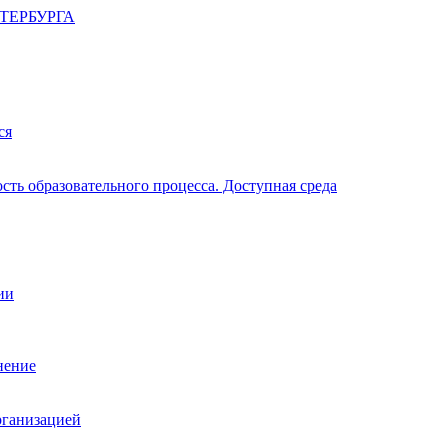
ТЕРБУРГА
ся
ть образовательного процесса. Доступная среда
ии
нение
рганизацией