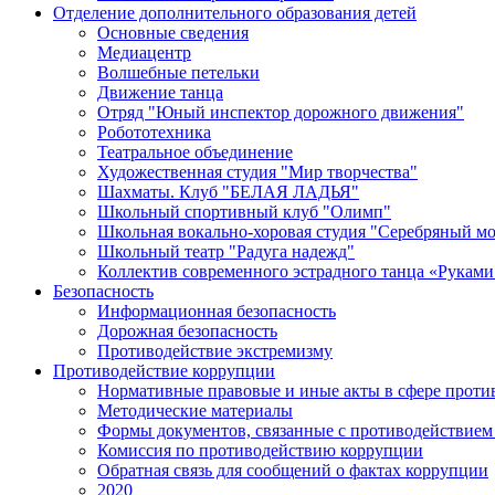
Отделение дополнительного образования детей
Основные сведения
Медиацентр
Волшебные петельки
Движение танца
Отряд "Юный инспектор дорожного движения"
Робототехника
Театральное объединение
Художественная студия "Мир творчества"
Шахматы. Клуб "БЕЛАЯ ЛАДЬЯ"
Школьный спортивный клуб "Олимп"
Школьная вокально-хоровая студия "Серебряный м
Школьный театр "Радуга надежд"
Коллектив современного эстрадного танца «Руками
Безопасность
Информационная безопасность
Дорожная безопасность
Противодействие экстремизму
Противодействие коррупции
Нормативные правовые и иные акты в сфере проти
Методические материалы
Формы документов, связанные с противодействием 
Комиссия по противодействию коррупции
Обратная связь для сообщений о фактах коррупции
2020