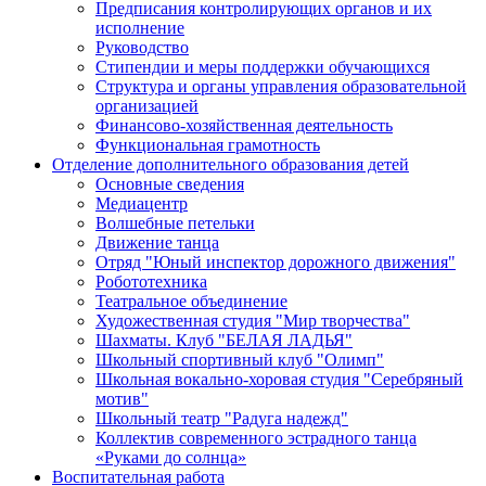
Предписания контролирующих органов и их
исполнение
Руководство
Стипендии и меры поддержки обучающихся
Структура и органы управления образовательной
организацией
Финансово-хозяйственная деятельность
Функциональная грамотность
Отделение дополнительного образования детей
Основные сведения
Медиацентр
Волшебные петельки
Движение танца
Отряд "Юный инспектор дорожного движения"
Робототехника
Театральное объединение
Художественная студия "Мир творчества"
Шахматы. Клуб "БЕЛАЯ ЛАДЬЯ"
Школьный спортивный клуб "Олимп"
Школьная вокально-хоровая студия "Серебряный
мотив"
Школьный театр "Радуга надежд"
Коллектив современного эстрадного танца
«Руками до солнца»
Воспитательная работа