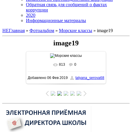
Обратная связь для сообщений о фактах
коррупции
2020
Информационные материалы
НЕГлавная
»
Фотоальбом
»
Морские классы
» image19
image19
813
0
В реальном размере
1280x960
/
Добавлено
06 Фев 2019
tatyana_serova68
220.5Kb