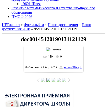
19601 Швея
Развитие математического и естественно-научного
образования
ПМОФ 2026
НЕГлавная
»
Фотоальбом
»
Наши достижения
»
Наши
достижения 2018
» doc00145120190131121129
doc00145120190131121129
440
0
В реальном размере
1131x1600
/
Добавлено
29 Апр 2019
school362spb
333.4Kb