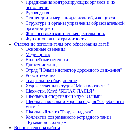
Предписания контролирующих органов и их
исполнение
Руководство
Стипендии и меры поддержки обучающихся
Структура и органы управления образовательной
организацией
Финансово-хозяйственная деятельность
Функциональная грамотность
Отделение дополнительного образования детей
Основные сведения
Медиацентр
Волшебные петельки
Движение танца
Отряд "Юный инспектор дорожного движения"
Робототехника
Театральное объединение
Художественная студия "Мир творчества"
Шахматы. Клуб "БЕЛАЯ ЛАДЬЯ"
Школьный спортивный клуб "Олимп"
Школьная вокально-хоровая студия "Серебряный
мотив"
Школьный театр "Радуга надежд"
Коллектив современного эстрадного танца
«Руками до солнца»
Воспитательная работа