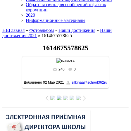
Обратная связь для сообщений о фактах
коррупции
2020
Информационные материалы
НЕГлавная
»
Фотоальбом
»
Наши достижения
»
Наши
достижения 2021
» 1614675578625
1614675578625
240
0
В реальном размере
1280x905
/ 560.5Kb
Добавлено
02 Мар 2021
silkinaa@school362ru