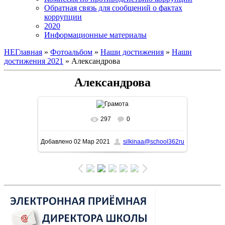
Обратная связь для сообщений о фактах
коррупции
2020
Информационные материалы
НЕГлавная
»
Фотоальбом
»
Наши достижения
»
Наши
достижения 2021
» Александрова
Александрова
297
0
В реальном размере
1131x1600
/ 275.8Kb
Добавлено
02 Мар 2021
silkinaa@school362ru