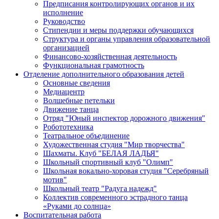
Предписания контролирующих органов и их
исполнение
Руководство
Стипендии и меры поддержки обучающихся
Структура и органы управления образовательной
организацией
Финансово-хозяйственная деятельность
Функциональная грамотность
Отделение дополнительного образования детей
Основные сведения
Медиацентр
Волшебные петельки
Движение танца
Отряд "Юный инспектор дорожного движения"
Робототехника
Театральное объединение
Художественная студия "Мир творчества"
Шахматы. Клуб "БЕЛАЯ ЛАДЬЯ"
Школьный спортивный клуб "Олимп"
Школьная вокально-хоровая студия "Серебряный
мотив"
Школьный театр "Радуга надежд"
Коллектив современного эстрадного танца
«Руками до солнца»
Воспитательная работа