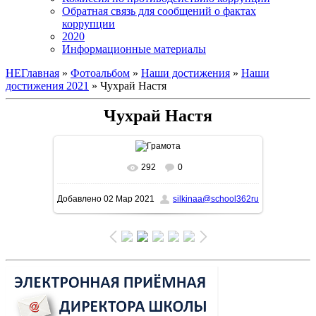
Обратная связь для сообщений о фактах
коррупции
2020
Информационные материалы
НЕГлавная
»
Фотоальбом
»
Наши достижения
»
Наши
достижения 2021
» Чухрай Настя
Чухрай Настя
292
0
В реальном размере
1131x1600
/ 231.7Kb
Добавлено
02 Мар 2021
silkinaa@school362ru