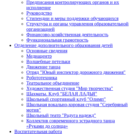
Предписания контролирующих органов и их
исполнение
Руководство
Стипендии и меры поддержки обучающихся
Структура и органы управления образовательной
организацией
Финансово-хозяйственная деятельность
Функциональная грамотность
Отделение дополнительного образования детей
Основные сведения
Медиацентр
Волшебные петельки
Движение танца
Отряд "Юный инспектор дорожного движения"
Робототехника
Театральное объединение
Художественная студия "Мир творчества"
Шахматы. Клуб "БЕЛАЯ ЛАДЬЯ"
Школьный спортивный клуб "Олимп"
Школьная вокально-хоровая студия "Серебряный
мотив"
Школьный театр "Радуга надежд"
Коллектив современного эстрадного танца
«Руками до солнца»
Воспитательная работа