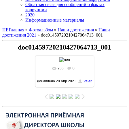
Обратная связь для сообщений о фактах
коррупции
2020
Информационные материалы
НЕГлавная
»
Фотоальбом
»
Наши достижения
»
Наши
достижения 2021
» doc01459720210427064713_001
doc01459720210427064713_001
236
0
В реальном размере
Добавлено
28 Апр 2021
Valeri
1131x1600
/ 243.6Kb