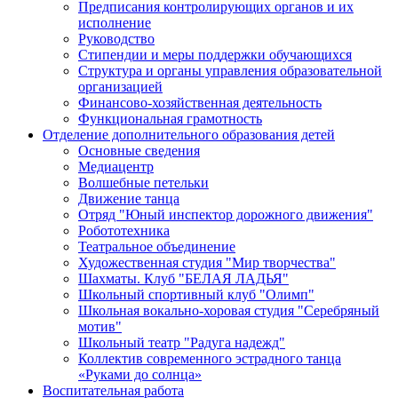
Предписания контролирующих органов и их
исполнение
Руководство
Стипендии и меры поддержки обучающихся
Структура и органы управления образовательной
организацией
Финансово-хозяйственная деятельность
Функциональная грамотность
Отделение дополнительного образования детей
Основные сведения
Медиацентр
Волшебные петельки
Движение танца
Отряд "Юный инспектор дорожного движения"
Робототехника
Театральное объединение
Художественная студия "Мир творчества"
Шахматы. Клуб "БЕЛАЯ ЛАДЬЯ"
Школьный спортивный клуб "Олимп"
Школьная вокально-хоровая студия "Серебряный
мотив"
Школьный театр "Радуга надежд"
Коллектив современного эстрадного танца
«Руками до солнца»
Воспитательная работа