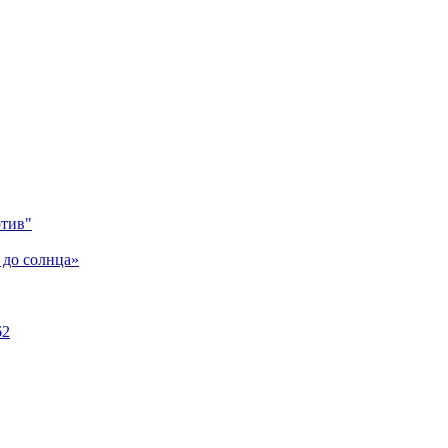
отив"
 до солнца»
62