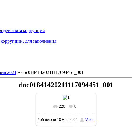
водействия коррупции
коррупции, для заполнения
ия 2021
» doc01841420211117094451_001
doc01841420211117094451_001
220
0
В реальном размере
Добавлено
18 Ноя 2021
Valeri
1131x1600
/ 505.6Kb