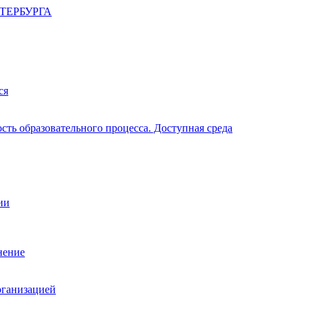
ТЕРБУРГА
ся
ть образовательного процесса. Доступная среда
ии
нение
рганизацией