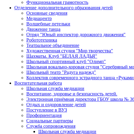
Функциональная грамотность
Отделение дополнительного образования детей
Основные сведения
Медиацентр
Волшебные петельки
Движение танца
Отряд "Юный инспектор дорожного движения"
Робототехника
Театральное объединение
Художественная студия "Мир творчества"
Шахматы. Клуб "БЕЛАЯ ЛАДЬЯ"
Школьный спортивный клуб "Олимп"
Школьная вокально-хоровая студия "Серебряный м
Школьный театр "Радуга надежд"
Коллектив современного эстрадного танца «Руками
Воспитательная работа
Школьная служба медиации
Воспитание, здоровье и безопасность детей.
Электронная приёмная директора ГБОУ школа № 3
Отдых и оздоровление детей
Поступление в ВУЗ
Профориентация
Социальные партнеры
Служба сопровождения
Школьная служба медиации