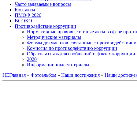
Часто задаваемые вопросы
Контакты
ПМОФ 2026
ВСОКО
Противодействие коррупции
Нормативные правовые и иные акты в сфере проти
Методические материалы
Формы документов, связанные с противодействием 
Комиссия по противодействию коррупции
Обратная связь для сообщений о фактах коррупции
2020
Информационные материалы
НЕГлавная
»
Фотоальбом
»
Наши достижения
»
Наши достижен