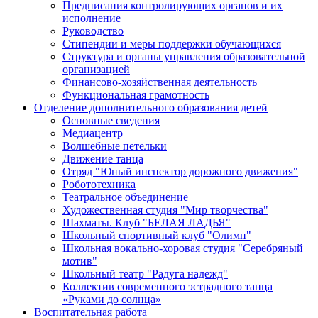
Предписания контролирующих органов и их
исполнение
Руководство
Стипендии и меры поддержки обучающихся
Структура и органы управления образовательной
организацией
Финансово-хозяйственная деятельность
Функциональная грамотность
Отделение дополнительного образования детей
Основные сведения
Медиацентр
Волшебные петельки
Движение танца
Отряд "Юный инспектор дорожного движения"
Робототехника
Театральное объединение
Художественная студия "Мир творчества"
Шахматы. Клуб "БЕЛАЯ ЛАДЬЯ"
Школьный спортивный клуб "Олимп"
Школьная вокально-хоровая студия "Серебряный
мотив"
Школьный театр "Радуга надежд"
Коллектив современного эстрадного танца
«Руками до солнца»
Воспитательная работа