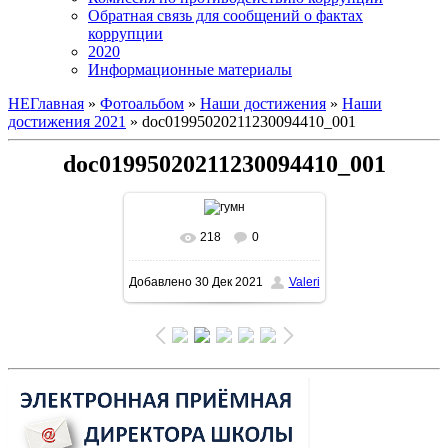
Обратная связь для сообщений о фактах
коррупции
2020
Информационные материалы
НЕГлавная
»
Фотоальбом
»
Наши достижения
»
Наши
достижения 2021
» doc01995020211230094410_001
doc01995020211230094410_001
218
0
В реальном размере
Добавлено
30 Дек 2021
Valeri
1131x1600
/ 300.1Kb