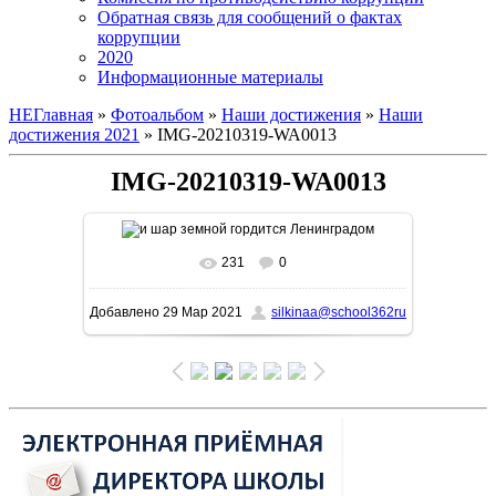
Обратная связь для сообщений о фактах
коррупции
2020
Информационные материалы
НЕГлавная
»
Фотоальбом
»
Наши достижения
»
Наши
достижения 2021
» IMG-20210319-WA0013
IMG-20210319-WA0013
231
0
В реальном размере
868x1160
/ 129.6Kb
Добавлено
29 Мар 2021
silkinaa@school362ru