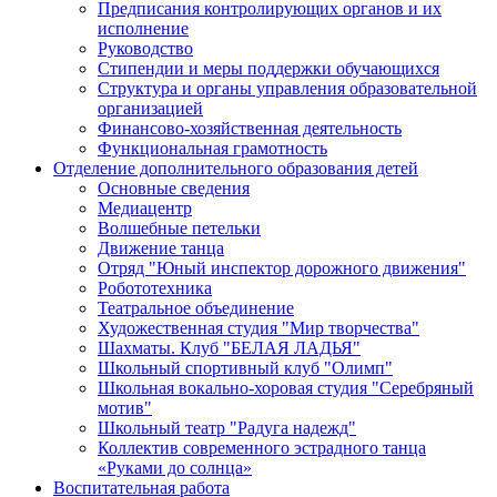
Предписания контролирующих органов и их
исполнение
Руководство
Стипендии и меры поддержки обучающихся
Структура и органы управления образовательной
организацией
Финансово-хозяйственная деятельность
Функциональная грамотность
Отделение дополнительного образования детей
Основные сведения
Медиацентр
Волшебные петельки
Движение танца
Отряд "Юный инспектор дорожного движения"
Робототехника
Театральное объединение
Художественная студия "Мир творчества"
Шахматы. Клуб "БЕЛАЯ ЛАДЬЯ"
Школьный спортивный клуб "Олимп"
Школьная вокально-хоровая студия "Серебряный
мотив"
Школьный театр "Радуга надежд"
Коллектив современного эстрадного танца
«Руками до солнца»
Воспитательная работа