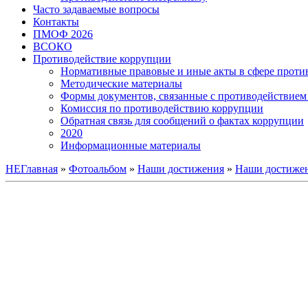
Часто задаваемые вопросы
Контакты
ПМОФ 2026
ВСОКО
Противодействие коррупции
Нормативные правовые и иные акты в сфере проти
Методические материалы
Формы документов, связанные с противодействием 
Комиссия по противодействию коррупции
Обратная связь для сообщений о фактах коррупции
2020
Информационные материалы
НЕГлавная
»
Фотоальбом
»
Наши достижения
»
Наши достижен