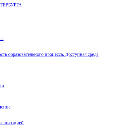
ТЕРБУРГА
ся
ть образовательного процесса. Доступная среда
ии
нение
рганизацией