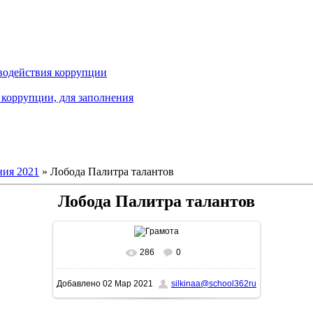
водействия коррупции
коррупции, для заполнения
ия 2021
» Лобода Палитра талантов
Лобода Палитра талантов
286
0
В реальном размере
1131x1600
/ 352.5Kb
Добавлено
02 Мар 2021
silkinaa@school362ru