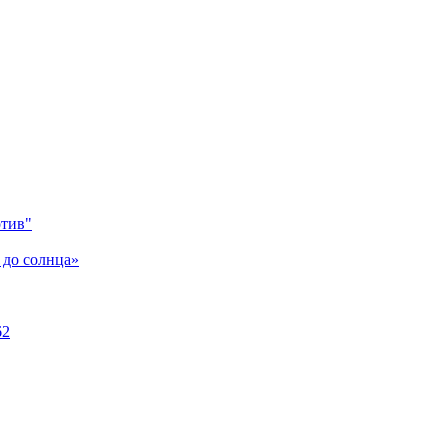
отив"
 до солнца»
62