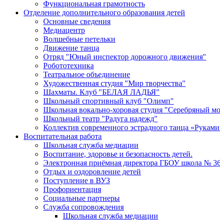
Функциональная грамотность
Отделение дополнительного образования детей
Основные сведения
Медиацентр
Волшебные петельки
Движение танца
Отряд "Юный инспектор дорожного движения"
Робототехника
Театральное объединение
Художественная студия "Мир творчества"
Шахматы. Клуб "БЕЛАЯ ЛАДЬЯ"
Школьный спортивный клуб "Олимп"
Школьная вокально-хоровая студия "Серебряный м
Школьный театр "Радуга надежд"
Коллектив современного эстрадного танца «Руками
Воспитательная работа
Школьная служба медиации
Воспитание, здоровье и безопасность детей.
Электронная приёмная директора ГБОУ школа № 3
Отдых и оздоровление детей
Поступление в ВУЗ
Профориентация
Социальные партнеры
Служба сопровождения
Школьная служба медиации