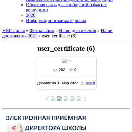
Обратная связь для сообщений о фактах
коррупции
2020
Информационные материалы
НЕГлавная
»
Фотоальбом
»
Наши достижения
»
Наши
достижения 2021
» user_certificate (6)
user_certificate (6)
202
0
В реальном размере
Добавлено
31 Мар 2022
Valeri
1600x1131
/ 206.7Kb