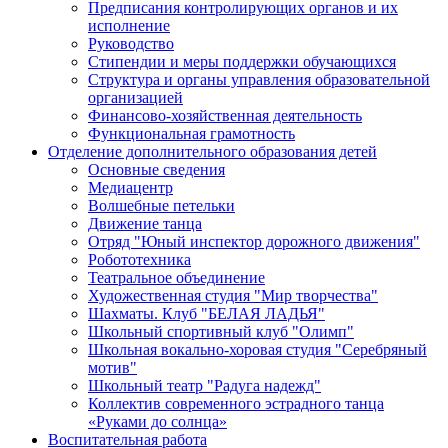
Предписания контролирующих органов и их
исполнение
Руководство
Стипендии и меры поддержки обучающихся
Структура и органы управления образовательной
организацией
Финансово-хозяйственная деятельность
Функциональная грамотность
Отделение дополнительного образования детей
Основные сведения
Медиацентр
Волшебные петельки
Движение танца
Отряд "Юный инспектор дорожного движения"
Робототехника
Театральное объединение
Художественная студия "Мир творчества"
Шахматы. Клуб "БЕЛАЯ ЛАДЬЯ"
Школьный спортивный клуб "Олимп"
Школьная вокально-хоровая студия "Серебряный
мотив"
Школьный театр "Радуга надежд"
Коллектив современного эстрадного танца
«Руками до солнца»
Воспитательная работа