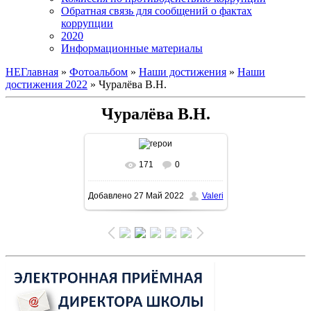
Обратная связь для сообщений о фактах
коррупции
2020
Информационные материалы
НЕГлавная
»
Фотоальбом
»
Наши достижения
»
Наши
достижения 2022
» Чуралёва В.Н.
Чуралёва В.Н.
171
0
В реальном размере
Добавлено
27 Май 2022
Valeri
1600x1132
/ 187.3Kb