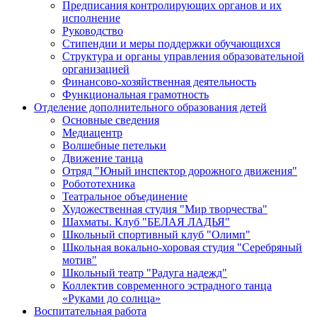
Предписания контролирующих органов и их
исполнение
Руководство
Стипендии и меры поддержки обучающихся
Структура и органы управления образовательной
организацией
Финансово-хозяйственная деятельность
Функциональная грамотность
Отделение дополнительного образования детей
Основные сведения
Медиацентр
Волшебные петельки
Движение танца
Отряд "Юный инспектор дорожного движения"
Робототехника
Театральное объединение
Художественная студия "Мир творчества"
Шахматы. Клуб "БЕЛАЯ ЛАДЬЯ"
Школьный спортивный клуб "Олимп"
Школьная вокально-хоровая студия "Серебряный
мотив"
Школьный театр "Радуга надежд"
Коллектив современного эстрадного танца
«Руками до солнца»
Воспитательная работа