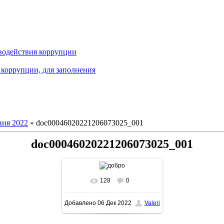
водействия коррупции
коррупции, для заполнения
ия 2022
» doc00046020221206073025_001
doc00046020221206073025_001
128
0
В реальном размере
Добавлено
06 Дек 2022
Valeri
1131x1600
/ 229.0Kb