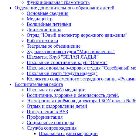
Функциональная грамотность
Отделение дополнительного образования детей
Основные сведения
Медиацентр
Волшебные петельки
Движение танца
Отряд "Юный инспектор дорожного движения"
Робототехника
Театральное объединение
Художественная студия "Мир творчества"
Шахматы. Клуб "БЕЛАЯ ЛАДЬЯ"
Школьный спортивный клуб "Олимп"
Школьная вокально-хоровая студия "Серебряный м
Школьный театр "Радуга надежд"
Коллектив современного эстрадного танца «Руками
Воспитательная работа
Школьная служба медиации
Воспитание, здоровье и безопасность детей.
Электронная приёмная директора ГБОУ школа № 3
Отдых и оздоровление детей
Поступление в ВУЗ
Профориентация
Социальные партнеры
Служба сопровождения
Школьная служба медиации