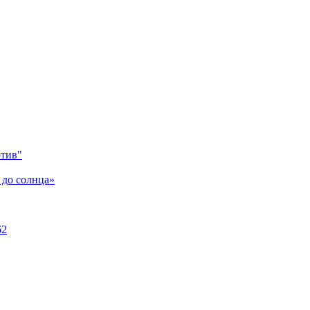
отив"
 до солнца»
62