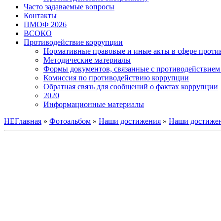
Часто задаваемые вопросы
Контакты
ПМОФ 2026
ВСОКО
Противодействие коррупции
Нормативные правовые и иные акты в сфере проти
Методические материалы
Формы документов, связанные с противодействием 
Комиссия по противодействию коррупции
Обратная связь для сообщений о фактах коррупции
2020
Информационные материалы
НЕГлавная
»
Фотоальбом
»
Наши достижения
»
Наши достижен