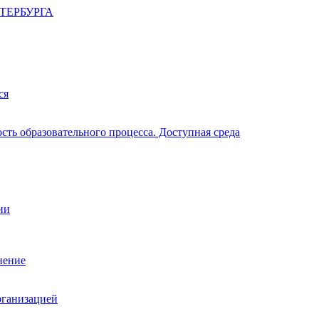
ТЕРБУРГА
ся
ть образовательного процесса. Доступная среда
ии
нение
рганизацией