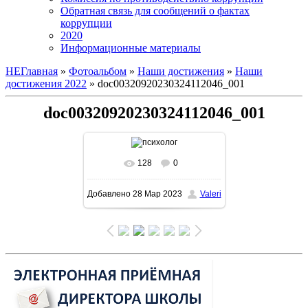
Обратная связь для сообщений о фактах
коррупции
2020
Информационные материалы
НЕГлавная
»
Фотоальбом
»
Наши достижения
»
Наши
достижения 2022
» doc00320920230324112046_001
doc00320920230324112046_001
128
0
В реальном размере
Добавлено
28 Мар 2023
Valeri
1131x1600
/ 490.1Kb