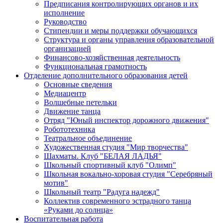
Предписания контролирующих органов и их
исполнение
Руководство
Стипендии и меры поддержки обучающихся
Структура и органы управления образовательной
организацией
Финансово-хозяйственная деятельность
Функциональная грамотность
Отделение дополнительного образования детей
Основные сведения
Медиацентр
Волшебные петельки
Движение танца
Отряд "Юный инспектор дорожного движения"
Робототехника
Театральное объединение
Художественная студия "Мир творчества"
Шахматы. Клуб "БЕЛАЯ ЛАДЬЯ"
Школьный спортивный клуб "Олимп"
Школьная вокально-хоровая студия "Серебряный
мотив"
Школьный театр "Радуга надежд"
Коллектив современного эстрадного танца
«Руками до солнца»
Воспитательная работа