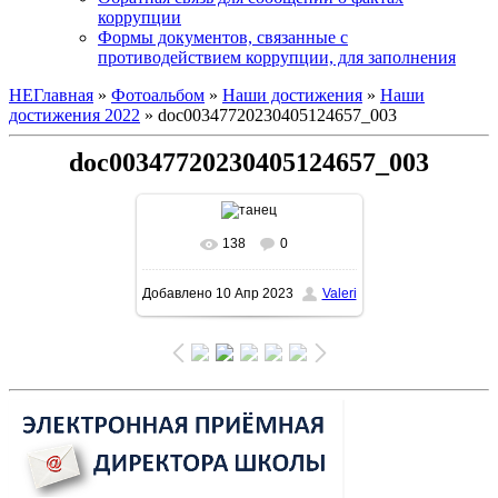
коррупции
Формы документов, связанные с
противодействием коррупции, для заполнения
НЕГлавная
»
Фотоальбом
»
Наши достижения
»
Наши
достижения 2022
» doc00347720230405124657_003
doc00347720230405124657_003
138
0
В реальном размере
Добавлено
10 Апр 2023
Valeri
1131x1600
/ 397.0Kb