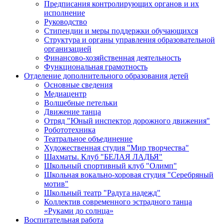
Предписания контролирующих органов и их
исполнение
Руководство
Стипендии и меры поддержки обучающихся
Структура и органы управления образовательной
организацией
Финансово-хозяйственная деятельность
Функциональная грамотность
Отделение дополнительного образования детей
Основные сведения
Медиацентр
Волшебные петельки
Движение танца
Отряд "Юный инспектор дорожного движения"
Робототехника
Театральное объединение
Художественная студия "Мир творчества"
Шахматы. Клуб "БЕЛАЯ ЛАДЬЯ"
Школьный спортивный клуб "Олимп"
Школьная вокально-хоровая студия "Серебряный
мотив"
Школьный театр "Радуга надежд"
Коллектив современного эстрадного танца
«Руками до солнца»
Воспитательная работа