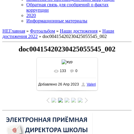
Обратная связь для сообщений о фактах
коррупции
2020
Информационные материалы
НЕГлавная
»
Фотоальбом
»
Наши достижения
»
Наши
достижения 2022
» doc00415420230425055545_002
doc00415420230425055545_002
133
0
В реальном размере
Добавлено
26 Апр 2023
Valeri
1131x1600
/ 296.8Kb