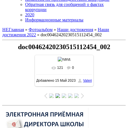
Обратная связь для сообщений о фактах
коррупции
2020
Информационные материалы
НЕГлавная
»
Фотоальбом
»
Наши достижения
»
Наши
достижения 2022
» doc00462420230515112454_002
doc00462420230515112454_002
121
0
В реальном размере
Добавлено
15 Май 2023
Valeri
1131x1600
/ 334.6Kb