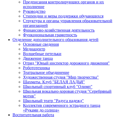
Предписания контролирующих органов и их
исполнение
Руководство
Стипендии и меры поддержки обучающихся
Структура и органы управления образовательной
организацией
Финансово-хозяйственная деятельность
Функциональная грамотность
Отделение дополнительного образования детей
Основные сведения
Медиацентр
Волшебные петельки
Движение танца
Отряд "Юный инспектор дорожного движения"
Робототехника
Театральное объединение
Художественная студия "Мир творчества"
Шахматы. Клуб "БЕЛАЯ ЛАДЬЯ"
Школьный спортивный клуб "Олимп"
Школьная вокально-хоровая студия "Серебряный
мотив"
Школьный театр "Радуга надежд"
Коллектив современного эстрадного танца
«Руками до солнца»
Воспитательная работа