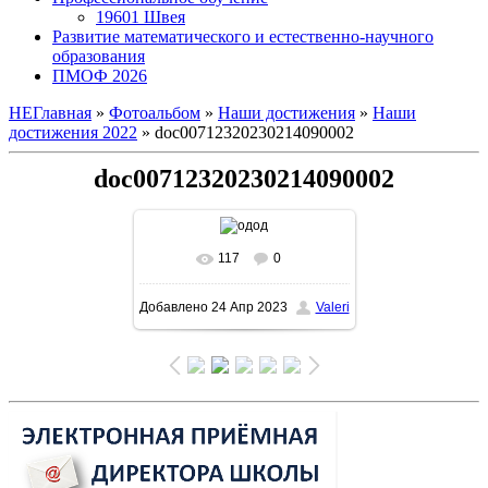
19601 Швея
Развитие математического и естественно-научного
образования
ПМОФ 2026
НЕГлавная
»
Фотоальбом
»
Наши достижения
»
Наши
достижения 2022
» doc00712320230214090002
doc00712320230214090002
117
0
В реальном размере
Добавлено
24 Апр 2023
Valeri
1131x1600
/ 234.2Kb