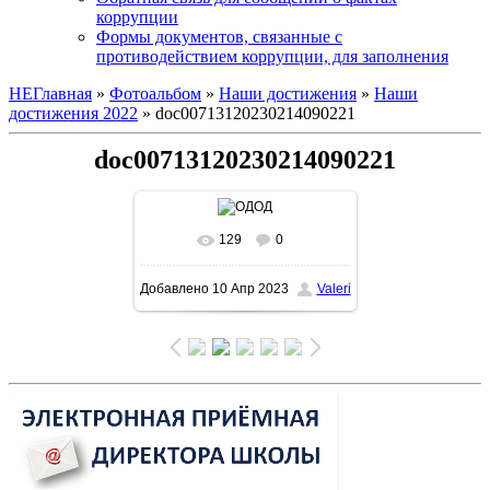
коррупции
Формы документов, связанные с
противодействием коррупции, для заполнения
НЕГлавная
»
Фотоальбом
»
Наши достижения
»
Наши
достижения 2022
» doc00713120230214090221
doc00713120230214090221
129
0
В реальном размере
Добавлено
10 Апр 2023
Valeri
1131x1600
/ 273.8Kb