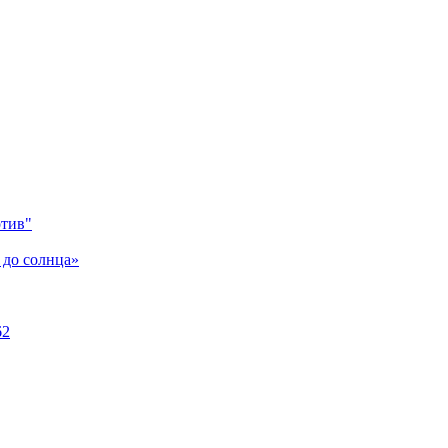
отив"
 до солнца»
62