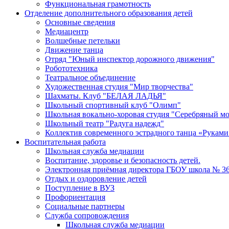
Функциональная грамотность
Отделение дополнительного образования детей
Основные сведения
Медиацентр
Волшебные петельки
Движение танца
Отряд "Юный инспектор дорожного движения"
Робототехника
Театральное объединение
Художественная студия "Мир творчества"
Шахматы. Клуб "БЕЛАЯ ЛАДЬЯ"
Школьный спортивный клуб "Олимп"
Школьная вокально-хоровая студия "Серебряный м
Школьный театр "Радуга надежд"
Коллектив современного эстрадного танца «Руками
Воспитательная работа
Школьная служба медиации
Воспитание, здоровье и безопасность детей.
Электронная приёмная директора ГБОУ школа № 3
Отдых и оздоровление детей
Поступление в ВУЗ
Профориентация
Социальные партнеры
Служба сопровождения
Школьная служба медиации