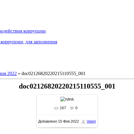
водействия коррупции
коррупции, для заполнения
ия 2022
» doc02126820220215110555_001
doc02126820220215110555_001
167
0
В реальном размере
Добавлено
15 Фев 2022
Valeri
1131x1600
/ 250.1Kb