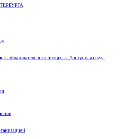
ТЕРБУРГА
ся
ть образовательного процесса. Доступная среда
ии
нение
рганизацией