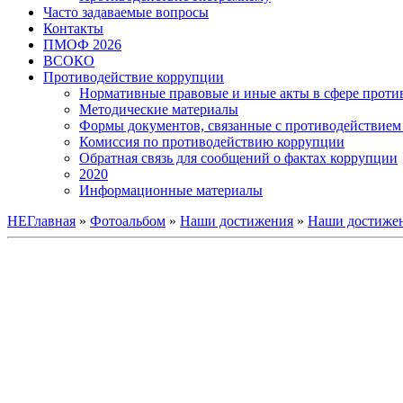
Часто задаваемые вопросы
Контакты
ПМОФ 2026
ВСОКО
Противодействие коррупции
Нормативные правовые и иные акты в сфере проти
Методические материалы
Формы документов, связанные с противодействием 
Комиссия по противодействию коррупции
Обратная связь для сообщений о фактах коррупции
2020
Информационные материалы
НЕГлавная
»
Фотоальбом
»
Наши достижения
»
Наши достижен