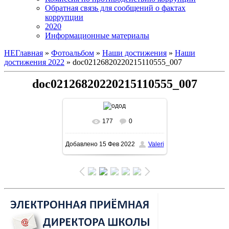
Обратная связь для сообщений о фактах
коррупции
2020
Информационные материалы
НЕГлавная
»
Фотоальбом
»
Наши достижения
»
Наши
достижения 2022
» doc02126820220215110555_007
doc02126820220215110555_007
177
0
В реальном размере
Добавлено
15 Фев 2022
Valeri
1131x1600
/ 255.1Kb