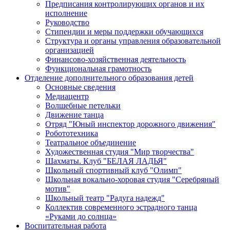
Предписания контролирующих органов и их
исполнение
Руководство
Стипендии и меры поддержки обучающихся
Структура и органы управления образовательной
организацией
Финансово-хозяйственная деятельность
Функциональная грамотность
Отделение дополнительного образования детей
Основные сведения
Медиацентр
Волшебные петельки
Движение танца
Отряд "Юный инспектор дорожного движения"
Робототехника
Театральное объединение
Художественная студия "Мир творчества"
Шахматы. Клуб "БЕЛАЯ ЛАДЬЯ"
Школьный спортивный клуб "Олимп"
Школьная вокально-хоровая студия "Серебряный
мотив"
Школьный театр "Радуга надежд"
Коллектив современного эстрадного танца
«Руками до солнца»
Воспитательная работа