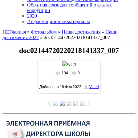
Обратная связь для сообщений о фактах
коррупции
2020
Информационные материалы
НЕГлавная
»
Фотоальбом
»
Наши достижения
»
Наши
достижения 2022
» doc02144720220218141337_007
doc02144720220218141337_007
194
0
В реальном размере
Добавлено
18 Фев 2022
Valeri
1131x1600
/ 216.1Kb