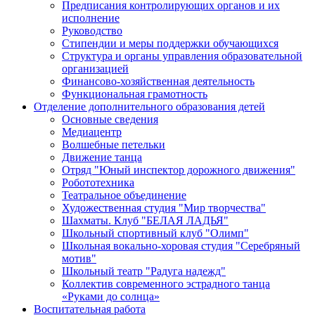
Предписания контролирующих органов и их
исполнение
Руководство
Стипендии и меры поддержки обучающихся
Структура и органы управления образовательной
организацией
Финансово-хозяйственная деятельность
Функциональная грамотность
Отделение дополнительного образования детей
Основные сведения
Медиацентр
Волшебные петельки
Движение танца
Отряд "Юный инспектор дорожного движения"
Робототехника
Театральное объединение
Художественная студия "Мир творчества"
Шахматы. Клуб "БЕЛАЯ ЛАДЬЯ"
Школьный спортивный клуб "Олимп"
Школьная вокально-хоровая студия "Серебряный
мотив"
Школьный театр "Радуга надежд"
Коллектив современного эстрадного танца
«Руками до солнца»
Воспитательная работа