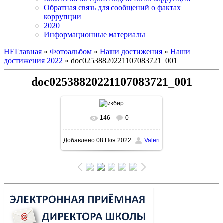
Обратная связь для сообщений о фактах
коррупции
2020
Информационные материалы
НЕГлавная
»
Фотоальбом
»
Наши достижения
»
Наши
достижения 2022
» doc02538820221107083721_001
doc02538820221107083721_001
146
0
В реальном размере
Добавлено
08 Ноя 2022
Valeri
1131x1600
/ 207.4Kb