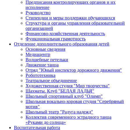
Предписания контролирующих органов и их
исполнение
Руководство
Стипендии и меры поддержки обучающихся
Структура и органы управления образовательной
организацией
Финансово-хозяйственная деятельность
Функциональная грамотность
Отделение дополнительного образования детей
Основные сведения
Медиацентр
Волшебные петельки
Движение танца
Отряд "Юный инспектор дорожного движения"
Робототехника
Театральное объединение
Художественная студия "Мир творчества"
Шахматы. Клуб "БЕЛАЯ ЛАДЬЯ"
Школьный спортивный клуб "Олимп"
Школьная вокально-хоровая студия "Серебряный
мотив"
Школьный театр "Радуга надежд"
Коллектив современного эстрадного танца
«Руками до солнца»
Воспитательная работа