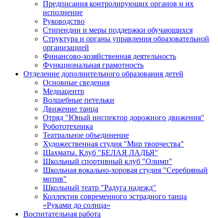
Предписания контролирующих органов и их
исполнение
Руководство
Стипендии и меры поддержки обучающихся
Структура и органы управления образовательной
организацией
Финансово-хозяйственная деятельность
Функциональная грамотность
Отделение дополнительного образования детей
Основные сведения
Медиацентр
Волшебные петельки
Движение танца
Отряд "Юный инспектор дорожного движения"
Робототехника
Театральное объединение
Художественная студия "Мир творчества"
Шахматы. Клуб "БЕЛАЯ ЛАДЬЯ"
Школьный спортивный клуб "Олимп"
Школьная вокально-хоровая студия "Серебряный
мотив"
Школьный театр "Радуга надежд"
Коллектив современного эстрадного танца
«Руками до солнца»
Воспитательная работа