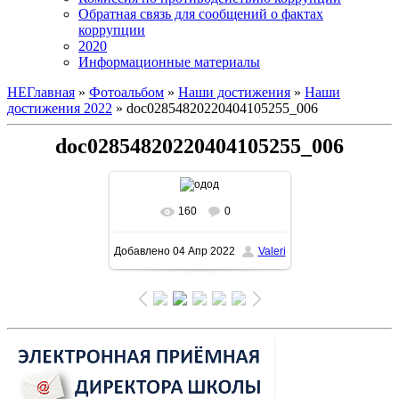
Обратная связь для сообщений о фактах
коррупции
2020
Информационные материалы
НЕГлавная
»
Фотоальбом
»
Наши достижения
»
Наши
достижения 2022
» doc02854820220404105255_006
doc02854820220404105255_006
160
0
В реальном размере
Добавлено
04 Апр 2022
Valeri
1131x1600
/ 268.7Kb