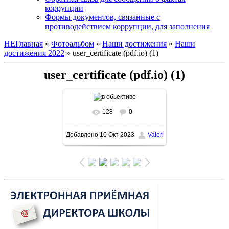
коррупции
Формы документов, связанные с
противодействием коррупции, для заполнения
НЕГлавная
»
Фотоальбом
»
Наши достижения
»
Наши
достижения 2022
» user_certificate (pdf.io) (1)
user_certificate (pdf.io) (1)
128
0
В реальном размере
Добавлено
10 Окт 2023
Valeri
1600x1131
/ 590.6Kb