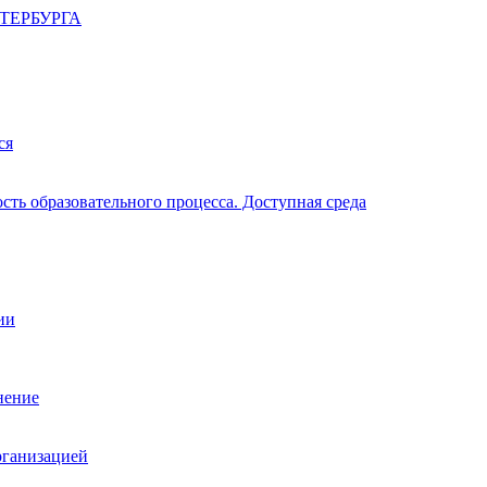
ТЕРБУРГА
ся
ть образовательного процесса. Доступная среда
ии
нение
рганизацией