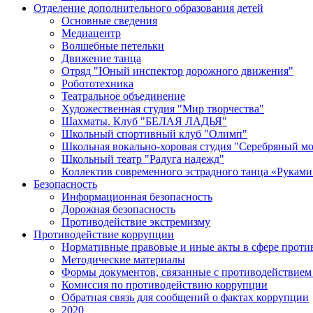
Отделение дополнительного образования детей
Основные сведения
Медиацентр
Волшебные петельки
Движение танца
Отряд "Юный инспектор дорожного движения"
Робототехника
Театральное объединение
Художественная студия "Мир творчества"
Шахматы. Клуб "БЕЛАЯ ЛАДЬЯ"
Школьный спортивный клуб "Олимп"
Школьная вокально-хоровая студия "Серебряный м
Школьный театр "Радуга надежд"
Коллектив современного эстрадного танца «Руками
Безопасность
Информационная безопасность
Дорожная безопасность
Противодействие экстремизму
Противодействие коррупции
Нормативные правовые и иные акты в сфере проти
Методические материалы
Формы документов, связанные с противодействием 
Комиссия по противодействию коррупции
Обратная связь для сообщений о фактах коррупции
2020