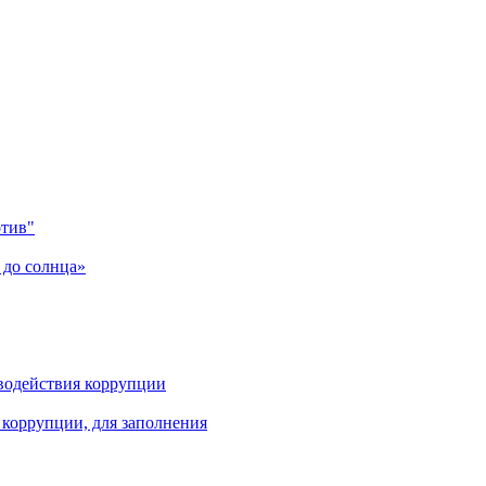
отив"
 до солнца»
водействия коррупции
коррупции, для заполнения