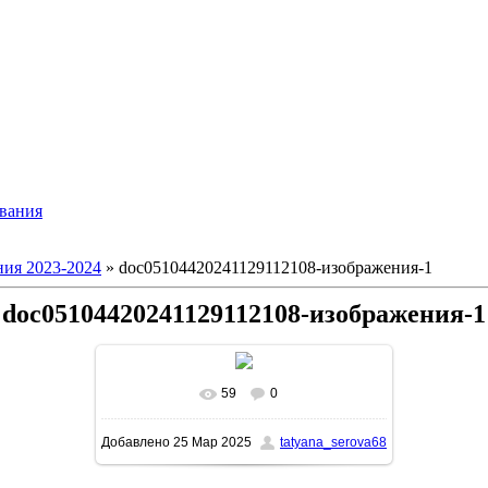
ования
ия 2023-2024
» doc05104420241129112108-изображения-1
doc05104420241129112108-изображения-1
59
0
В реальном размере
1131x1600
/
Добавлено
25 Мар 2025
tatyana_serova68
216.8Kb