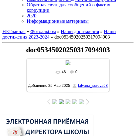
Обратная связь для сообщений о фактах
коррупции
2020
Информационные материалы
НЕГлавная
»
Фотоальбом
»
Наши достижения
»
Наши
достижения 2023-2024
» doc05345020250317094903
doc05345020250317094903
46
0
В реальном размере
1131x1600
/
Добавлено
25 Мар 2025
tatyana_serova68
283.7Kb