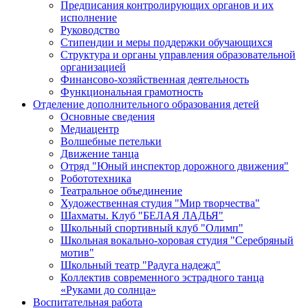
Предписания контролирующих органов и их
исполнение
Руководство
Стипендии и меры поддержки обучающихся
Структура и органы управления образовательной
организацией
Финансово-хозяйственная деятельность
Функциональная грамотность
Отделение дополнительного образования детей
Основные сведения
Медиацентр
Волшебные петельки
Движение танца
Отряд "Юный инспектор дорожного движения"
Робототехника
Театральное объединение
Художественная студия "Мир творчества"
Шахматы. Клуб "БЕЛАЯ ЛАДЬЯ"
Школьный спортивный клуб "Олимп"
Школьная вокально-хоровая студия "Серебряный
мотив"
Школьный театр "Радуга надежд"
Коллектив современного эстрадного танца
«Руками до солнца»
Воспитательная работа