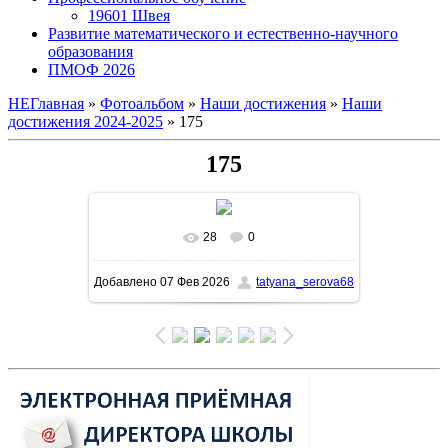
19601 Швея
Развитие математического и естественно-научного
образования
ПМОФ 2026
НЕГлавная
»
Фотоальбом
»
Наши достижения
»
Наши
достижения 2024-2025
» 175
175
28
0
В реальном размере
1600x1131
/
Добавлено
07 Фев 2026
tatyana_serova68
161.2Kb