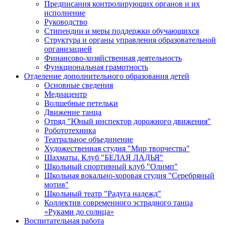
Предписания контролирующих органов и их
исполнение
Руководство
Стипендии и меры поддержки обучающихся
Структура и органы управления образовательной
организацией
Финансово-хозяйственная деятельность
Функциональная грамотность
Отделение дополнительного образования детей
Основные сведения
Медиацентр
Волшебные петельки
Движение танца
Отряд "Юный инспектор дорожного движения"
Робототехника
Театральное объединение
Художественная студия "Мир творчества"
Шахматы. Клуб "БЕЛАЯ ЛАДЬЯ"
Школьный спортивный клуб "Олимп"
Школьная вокально-хоровая студия "Серебряный
мотив"
Школьный театр "Радуга надежд"
Коллектив современного эстрадного танца
«Руками до солнца»
Воспитательная работа