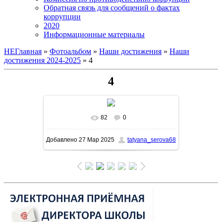
Обратная связь для сообщений о фактах
коррупции
2020
Информационные материалы
НЕГлавная
»
Фотоальбом
»
Наши достижения
»
Наши
достижения 2024-2025
» 4
4
82
0
В реальном размере
1131x1600
/
Добавлено
27 Мар 2025
tatyana_serova68
393.6Kb