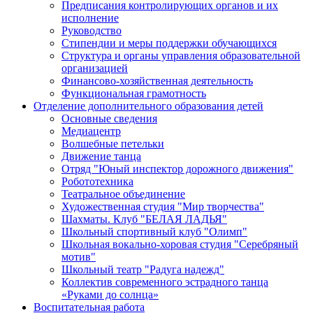
Предписания контролирующих органов и их
исполнение
Руководство
Стипендии и меры поддержки обучающихся
Структура и органы управления образовательной
организацией
Финансово-хозяйственная деятельность
Функциональная грамотность
Отделение дополнительного образования детей
Основные сведения
Медиацентр
Волшебные петельки
Движение танца
Отряд "Юный инспектор дорожного движения"
Робототехника
Театральное объединение
Художественная студия "Мир творчества"
Шахматы. Клуб "БЕЛАЯ ЛАДЬЯ"
Школьный спортивный клуб "Олимп"
Школьная вокально-хоровая студия "Серебряный
мотив"
Школьный театр "Радуга надежд"
Коллектив современного эстрадного танца
«Руками до солнца»
Воспитательная работа