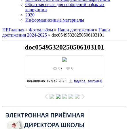
Обратная связь для сообщений о фактах
коррупции
2020
Информационные материалы
НЕГлавная
»
Фотоальбом
»
Наши достижения
»
Наши
достижения 2024-2025
» doc05495320250506103101
doc05495320250506103101
67
0
В реальном размере
1131x1600
/
Добавлено
06 Май 2025
tatyana_serova68
318.8Kb