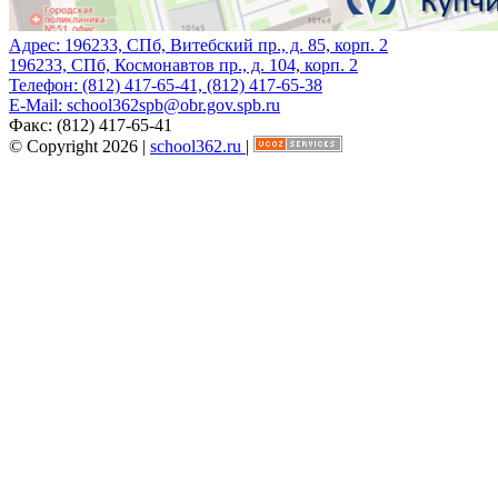
Адрес:
196233, СПб, Витебский пр., д. 85, корп. 2
196233, СПб, Космонавтов пр., д. 104, корп. 2
Телефон:
(812) 417-65-41, (812) 417-65-38
E-Mail:
school362spb@obr.gov.spb.ru
Факс:
(812) 417-65-41
© Copyright 2026 |
school362.ru
|