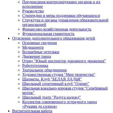
Предписания контролирующих органов и их
исполнение
Руководство
Стипендии и меры поддержки обучающихся
Структура и органы управления образовательной
организацией
Финансово-хозяйственная деятельность
Функциональная грамотность
Отделение дополнительного образования детей
Основные сведения
Медиацентр
Волшебные петельки
Движение танца
Отряд "Юный инспектор дорожного движения"
Робототехника
Театральное объединение
Художественная студия "Мир творчества"
Шахматы. Клуб "БЕЛАЯ ЛАДЬЯ"
Школьный спортивный клуб "Олимп"
Школьная вокально-хоровая студия "Серебряный
мотив"
Школьный театр "Радуга надежд"
Коллектив современного эстрадного танца
«Руками до солнца»
Воспитательная работа