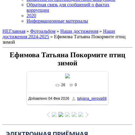
Обратная связь для сообщений о фактах
коррупции
2020
Информационные материалы
НЕГлавная
»
Фотоальбом
»
Наши достижения
»
Наши
достижения 2024-2025
» Ефимова Татьяна Покормите птиц
зимой
Ефимова Татьяна Покормите птиц
зимой
26
0
В реальном размере
1131x1600
/
Добавлено
04 Фев 2026
tatyana_serova68
256.0Kb