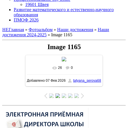
19601 Швея
Развитие математического и естественно-научного
образования
ПМОФ 2026
НЕГлавная
»
Фотоальбом
»
Наши достижения
»
Наши
достижения 2024-2025
» Image 1165
Image 1165
26
0
В реальном размере
1131x1600
/
Добавлено
07 Фев 2026
tatyana_serova68
452.8Kb