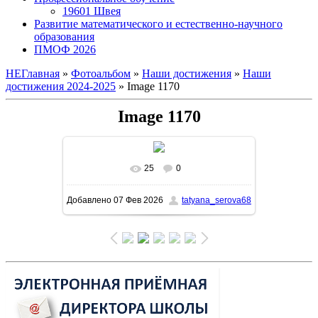
19601 Швея
Развитие математического и естественно-научного
образования
ПМОФ 2026
НЕГлавная
»
Фотоальбом
»
Наши достижения
»
Наши
достижения 2024-2025
» Image 1170
Image 1170
25
0
В реальном размере
1600x1131
/
Добавлено
07 Фев 2026
tatyana_serova68
260.9Kb