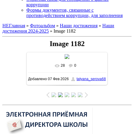
коррупции
Формы документов, связанные с
противодействием коррупции, для заполнения
НЕГлавная
»
Фотоальбом
»
Наши достижения
»
Наши
достижения 2024-2025
» Image 1182
Image 1182
28
0
В реальном размере
1131x1600
/
Добавлено
07 Фев 2026
tatyana_serova68
232.8Kb