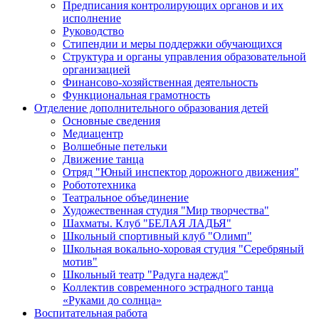
Предписания контролирующих органов и их
исполнение
Руководство
Стипендии и меры поддержки обучающихся
Структура и органы управления образовательной
организацией
Финансово-хозяйственная деятельность
Функциональная грамотность
Отделение дополнительного образования детей
Основные сведения
Медиацентр
Волшебные петельки
Движение танца
Отряд "Юный инспектор дорожного движения"
Робототехника
Театральное объединение
Художественная студия "Мир творчества"
Шахматы. Клуб "БЕЛАЯ ЛАДЬЯ"
Школьный спортивный клуб "Олимп"
Школьная вокально-хоровая студия "Серебряный
мотив"
Школьный театр "Радуга надежд"
Коллектив современного эстрадного танца
«Руками до солнца»
Воспитательная работа