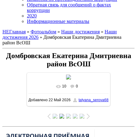
Обратная связь для сообщений о фактах
коррупции
2020
Информационные материалы
НЕГлавная
»
Фотоальбом
»
Наши достижения
»
Наши
достижения 2026
» Домбровская Екатерина Дмитриевна
район ВсОШ
Домбровская Екатерина Дмитриевна
район ВсОШ
10
0
В реальном размере
1131x1600
/
Добавлено
22 Май 2026
tatyana_serova68
321.5Kb