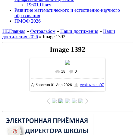
19601 Швея
Развитие математического и естественно-научного
образования
ПМОФ 2026
НЕГлавная
»
Фотоальбом
»
Наши достижения
»
Наши
достижения 2026
» Image 1392
Image 1392
18
0
В реальном размере
1131x1600
/
Добавлено
01 Апр 2026
evakuzmina97
324.0Kb