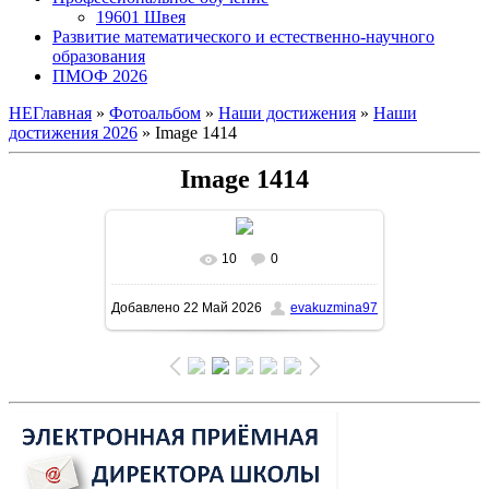
19601 Швея
Развитие математического и естественно-научного
образования
ПМОФ 2026
НЕГлавная
»
Фотоальбом
»
Наши достижения
»
Наши
достижения 2026
» Image 1414
Image 1414
10
0
В реальном размере
1161x1600
/
Добавлено
22 Май 2026
evakuzmina97
207.5Kb